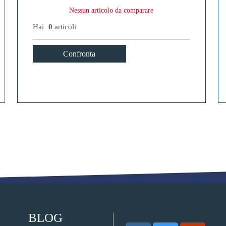
Nessun articolo da comparare
Hai
0
articoli
Confronta
BLOG