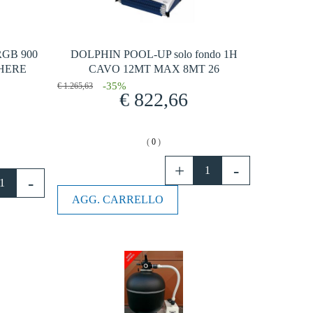
GB 900
DOLPHIN POOL-UP solo fondo 1H
HERE
CAVO 12MT MAX 8MT 26
-35%
€ 1.265,63
€ 822,66
(
0
)
AGG. CARRELLO