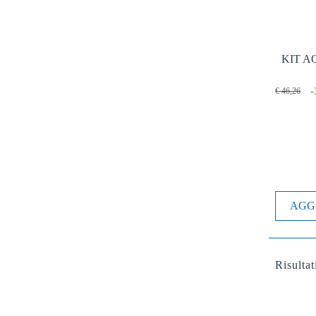
KIT A
€ 46,26
AGG
Risultat