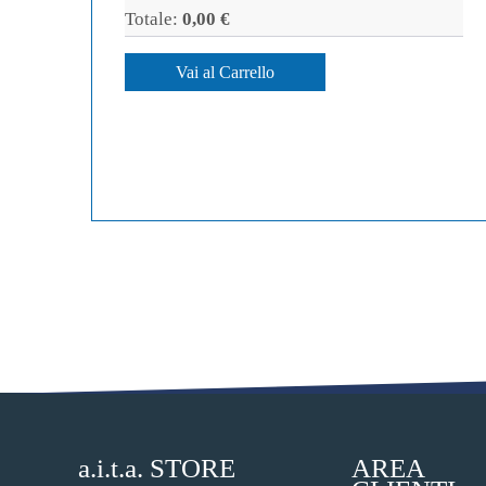
Totale:
0,00 €
Vai al Carrello
a.i.t.a. STORE
AREA