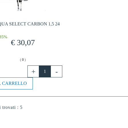
QUA SELECT CARBON 1,5 24
-35%
€ 30,07
(
0
)
. CARRELLO
i trovati : 5