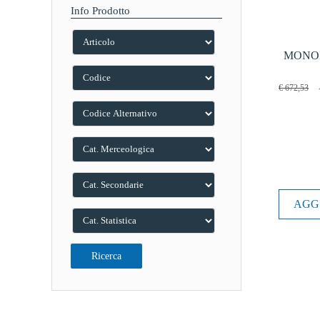
Info Prodotto
MONOBL
€ 672,53
AGG