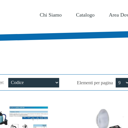
I DESIDERI
0
Chi Siamo
Catalogo
Area Do
er:
Elementi per pagina