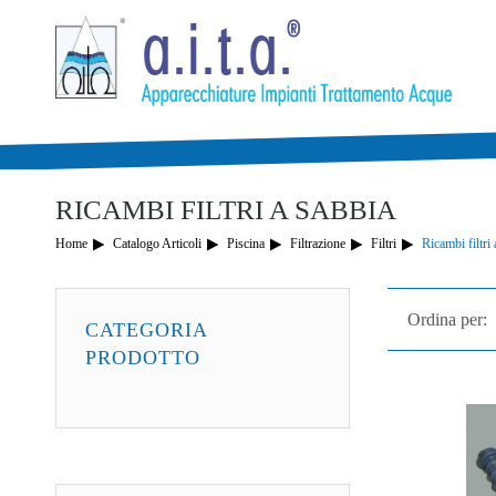
LA TUA LISTA DEI DE
Articoli in Carrello
0
Articoli in Wishlist
0
Totale:
0,00 €
RICAMBI FILTRI A SABBIA
Home
Catalogo Articoli
Piscina
Filtrazione
Filtri
Ricambi filtri
Ordina per:
CATEGORIA
PRODOTTO