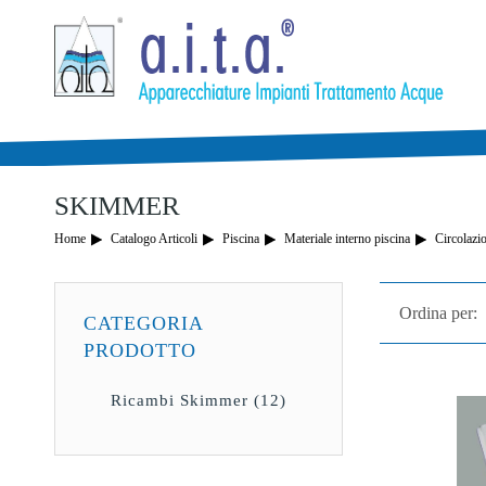
LA TUA LISTA DEI DE
Articoli in Carrello
0
Articoli in Wishlist
0
Totale:
0,00 €
SKIMMER
Home
Catalogo Articoli
Piscina
Materiale interno piscina
Circolazi
Ordina per:
CATEGORIA
PRODOTTO
Ricambi Skimmer (12)