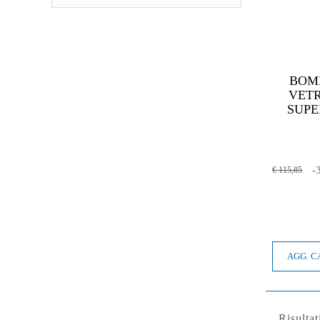
BOM
VETR
SUPER
-
€ 115,85
AGG. 
Risultat