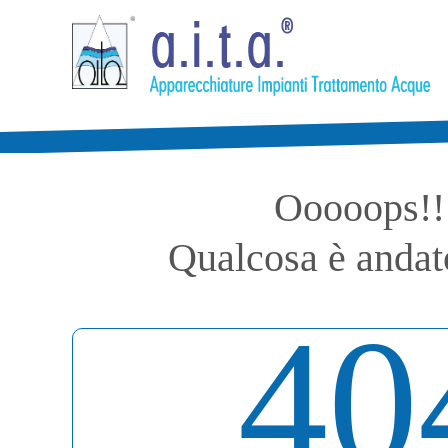
LA TUA LISTA DE
Articoli in Carrello
0
Articoli in Wishlist
Totale:
0,00 €
Ooooops!!
Qualcosa è andato
40